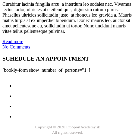
Curabitur lacinia fringilla arcu, a interdum leo sodales nec. Vivamus
lectus tortor, ultricies at eleifend quis, dignissim rutrum purus.
Phasellus ultricies sollicitudin justo, at rhoncus leo gravida a. Mauris
mattis turpis at ex imperdiet bibendum. Donec mauris leo, auctor sit
amet pellentesque eu, sollicitudin ut tortor. Nunc tincidunt mauris
vitae tellus pellentesque pulvinar.
Read more
No Comments
SCHEDULE AN APPOINTMENT
[bookly-form show_number_of_persons="1"]
Copyright © 2020 ProSportAcademy.sk
All rights reserved.